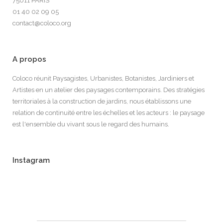
75011 PARIS
01 40 02 09 05
contact@coloco.org
A propos
Coloco réunit Paysagistes, Urbanistes, Botanistes, Jardiniers et
Artistes en un atelier des paysages contemporains. Des stratégies
territoriales à la construction de jardins, nous établissons une
relation de continuité entre les échelles et les acteurs : le paysage
est l'ensemble du vivant sous le regard des humains.
Instagram
Juin 6
Juin 6
Juin 6
Mai 29
22
0
40
0
59
1
20
1